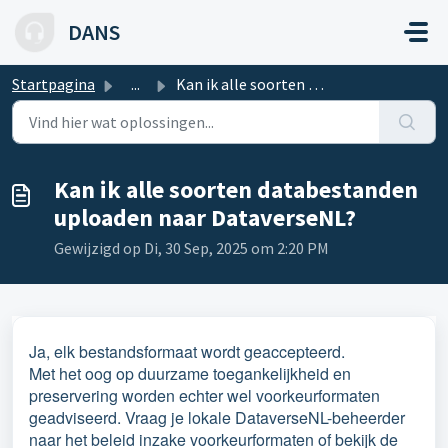
Doorgaan naar hoofdinhoud
DANS
Startpagina
...
Kan ik alle soorten databestanden uploaden naar DataverseNL?
Kan ik alle soorten databestanden
uploaden naar DataverseNL?
Gewijzigd op Di, 30 Sep, 2025 om 2:20 PM
Ja, elk bestandsformaat wordt geaccepteerd.
Met het oog op duurzame toegankelijkheid en
preservering worden echter wel voorkeurformaten
geadviseerd. Vraag je lokale DataverseNL-beheerder
naar het beleid inzake voorkeurformaten of bekijk de