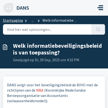
Doorgaan naar hoofdinhoud
DANS
Startpagina
...
Welk informatiebeveiligingsbeleid is van toepassing?
Welk informatiebeveiligingsbeleid
is van toepassing?
Gewijzigd op Di, 30 Sep, 2025 om 4:10 PM
DANS volgt voor het beveiligingsbeleid de BIHO met de
richtlijnen van de
NBA
(Koninklijke Nederlandse
Beroepsorganisatie van Accountants
(volwassenheidsmodel)).