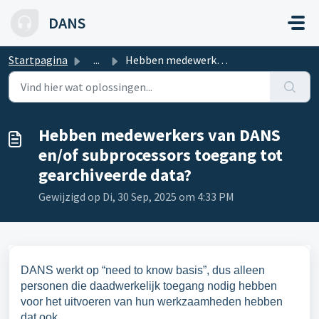
Doorgaan naar hoofdinhoud
DANS
Startpagina
...
Hebben medewerkers van DANS en/of subprocessors toegang t...
Hebben medewerkers van DANS
en/of subprocessors toegang tot
gearchiveerde data?
Gewijzigd op Di, 30 Sep, 2025 om 4:33 PM
DANS werkt op “need to know basis”, dus alleen
personen die daadwerkelijk toegang nodig hebben
voor het uitvoeren van hun werkzaamheden hebben
dat ook.