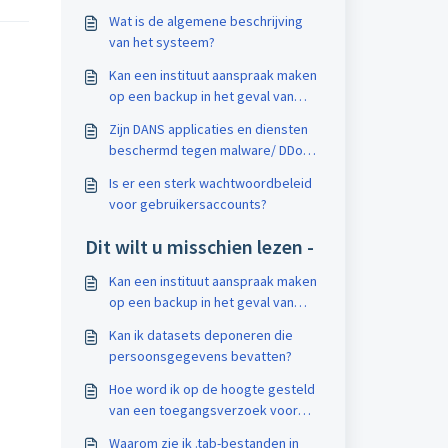
Wat is de algemene beschrijving
van het systeem?
Kan een instituut aanspraak maken
op een backup in het geval van
user fouten, b.v. als gebruiker per
Zijn DANS applicaties en diensten
ongeluk een draft dataset
beschermd tegen malware/ DDoS
verwijdert?
en worden onregelmatige
Is er een sterk wachtwoordbeleid
gebruikspatronen gedetecteerd?
voor gebruikersaccounts?
Dit wilt u misschien lezen -
Kan een instituut aanspraak maken
op een backup in het geval van
user fouten, b.v. als gebruiker per
Kan ik datasets deponeren die
ongeluk een draft dataset
persoonsgegevens bevatten?
verwijdert?
Hoe word ik op de hoogte gesteld
van een toegangsverzoek voor
mijn dataset en hoe handel ik het
Waarom zie ik .tab-bestanden in