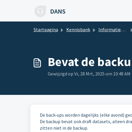
Doorgaan naar hoofdinhoud
DANS
Startpagina
Kennisbank
Informatiebeveiliging
Bevat de backu
Gewijzigd op Vr, 28 Mrt, 2025 om 10:48 AM
De back-ups worden dagelijks (elke avond) ged
De backup bevat ook draft datasets, alleen d
zitten niet in de backup.