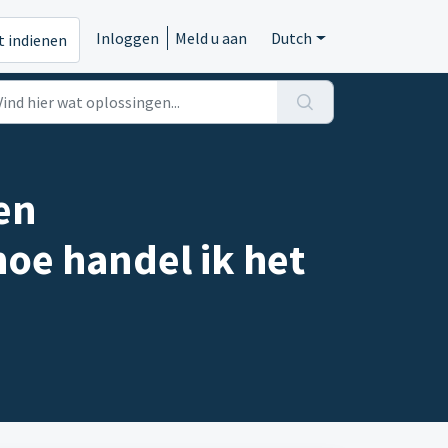
Inloggen
Meld u aan
Dutch
t indienen
en
oe handel ik het