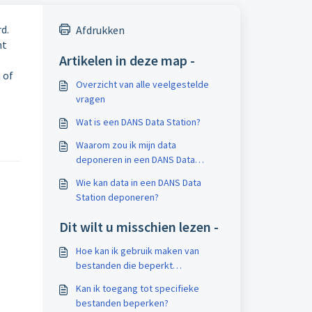
d.
Afdrukken
nt
Artikelen in deze map -
 of
Overzicht van alle veelgestelde
vragen
Wat is een DANS Data Station?
Waarom zou ik mijn data
deponeren in een DANS Data
Station?
Wie kan data in een DANS Data
Station deponeren?
Dit wilt u misschien lezen -
Hoe kan ik gebruik maken van
bestanden die beperkt
toegankelijk (restricted access)
Kan ik toegang tot specifieke
zijn?
bestanden beperken?