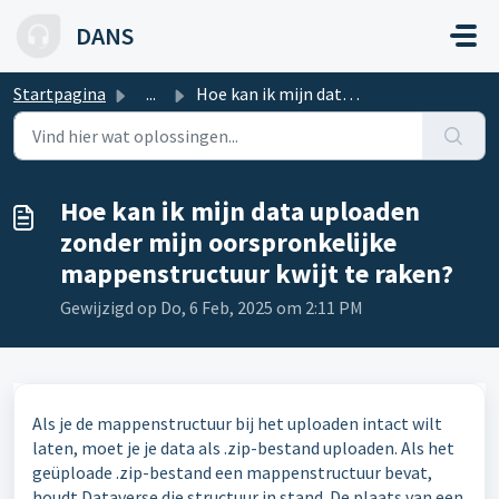
Doorgaan naar hoofdinhoud
DANS
Startpagina
...
Hoe kan ik mijn data uploaden zonder mijn oorspronkelijke...
Hoe kan ik mijn data uploaden
zonder mijn oorspronkelijke
mappenstructuur kwijt te raken?
Gewijzigd op Do, 6 Feb, 2025 om 2:11 PM
Als je de mappenstructuur bij het uploaden intact wilt
laten, moet je je data als .zip-bestand uploaden. Als het
geüploade .zip-bestand een mappenstructuur bevat,
houdt Dataverse die structuur in stand. De plaats van een