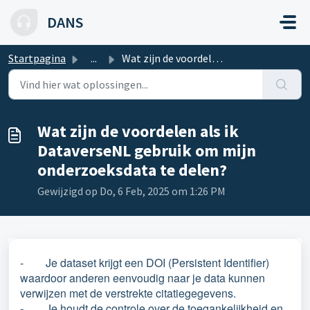
Doorgaan naar hoofdinhoud
DANS
Startpagina
...
Wat zijn de voordelen als ik DataverseNL gebruik om mijn ...
Wat zijn de voordelen als ik
DataverseNL gebruik om mijn
onderzoeksdata te delen?
Gewijzigd op Do, 6 Feb, 2025 om 1:26 PM
- Je dataset krijgt een DOI (Persistent Identifier)
waardoor anderen eenvoudig naar je data kunnen
verwijzen met de verstrekte citatiegegevens.
- Je houdt de controle over de toegankelijkheid en