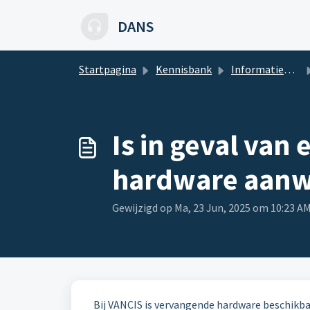
Doorgaan naar hoofdinhoud
DANS
Startpagina
Kennisbank
Informatiebeveiliging
Is in geval van
hardware aanwe
Gewijzigd op Ma, 23 Jun, 2025 om 10:23 A
Bij VANCIS is vervangende hardware beschikba