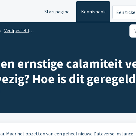
Startpagina
Kennisbank
Een ticke
Veelgestelde vragen informatiebeveiliging
 een ernstige calamiteit
zig? Hoe is dit geregeld
M
ar. Maar het opzetten van een geheel nieuwe Dataverse instance