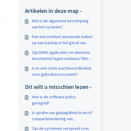
Artikelen in deze map -
Wat is de algemene beschrijving
van het systeem?
Kan een instituut aanspraak maken
op een backup in het geval van
user fouten, b.v. als gebruiker per
Zijn DANS applicaties en diensten
ongeluk een draft dataset
beschermd tegen malware/ DDoS
verwijdert?
en worden onregelmatige
Is er een sterk wachtwoordbeleid
gebruikspatronen gedetecteerd?
voor gebruikersaccounts?
Dit wilt u misschien lezen -
Hoe is de software policy
geregeld?
Is sprake van gelaagdheid in en/of
compartimentering van
beheeraccounts? Hoe is dit
Zijn de systemen verspreid over