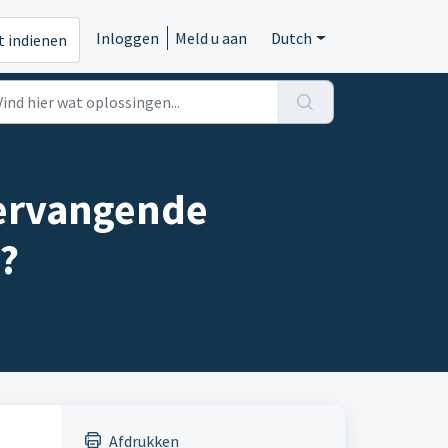
Inloggen
Meld u aan
Dutch
t indienen
 vervangende
?
Afdrukken