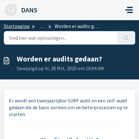
Doorgaan naar hoofdinhoud
DANS
Startpagina
...
Worden er audits gedaan?
Worden er audits gedaan?
Gewijzigd op Vr, 28 Mrt, 2025 om 10:04 AM
Er wordt een tweejaarlijkse SURF audit en een zelf-audit
gedaan die de basis vormen om verbeterprocessen op te
starten.