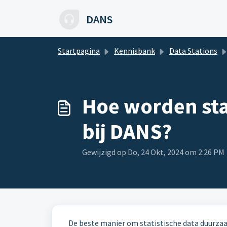
Doorgaan naar hoofdinhoud
DANS
Startpagina
Kennisbank
Data Stations
Hoe worden sta
bij DANS?
Gewijzigd op Do, 24 Okt, 2024 om 2:26 PM
De beste manier om statistische data duurzaa