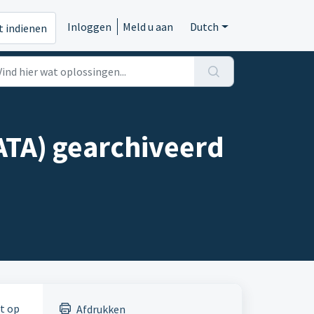
Inloggen
Meld u aan
Dutch
t indienen
ATA) gearchiveerd
t op
Afdrukken