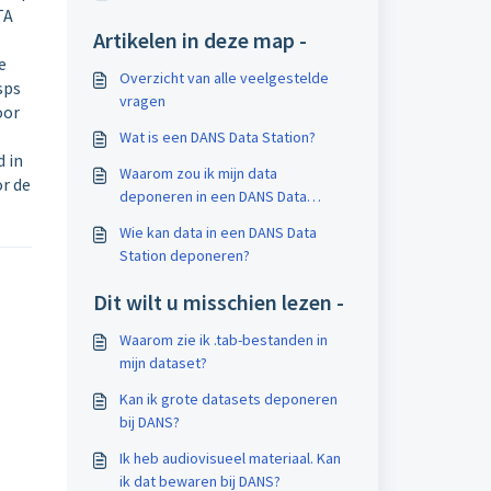
TA
Artikelen in deze map -
e
Overzicht van alle veelgestelde
sps
vragen
oor
Wat is een DANS Data Station?
 in
Waarom zou ik mijn data
r de
deponeren in een DANS Data
Station?
Wie kan data in een DANS Data
Station deponeren?
Dit wilt u misschien lezen -
Waarom zie ik .tab-bestanden in
mijn dataset?
Kan ik grote datasets deponeren
bij DANS?
Ik heb audiovisueel materiaal. Kan
ik dat bewaren bij DANS?