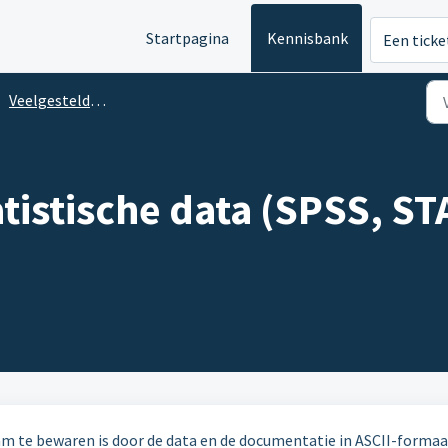
Startpagina
Kennisbank
Een ticke
Veelgestelde vragen
tistische data (SPSS, ST
m te bewaren is door de data en de documentatie in ASCII-formaa